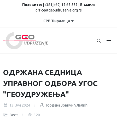
Позовите:
[+381] (69) 17 67 577 |
Е-маил:
office@geoudruzenje.org.rs
СРБ Ћирилица
ОДРЖАНА СЕДНИЦА
УПРАВНОГ ОДБОРА УГОС
"ГЕОУДРУЖЕЊА"
13. Јун 2024
Гордана Јовичић Лалић
Вест
320