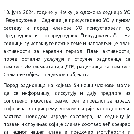
10. јуна 2024. године у Чачку је одржана седница УО
"Геоудружења". Седници је присуствовао УО у пуном
саставу, а поред чланова УО
присуствовали су
Председник и Потпредседник "Геоудружења". На
седници су истакнуте важне теме и направљен је план
активности за наредни период. План активности,
поред осталих укључује и стручне радионице са
темом - Имплементација ДГЕ, радионица са темом -
Снимање објеката и делова објеката.
Поред радионица на којима би наши чланови могли
да се информишу, дискутују и дају предлоге из
сопственог искуства, размотрен је предлог за израду
софтвера за припрему документације за подношење
захтева. Поводом израде софтвера, на седницу је
позван и стручњак који је сличан софтвер већ креирао
за једног нашег члана и предочио могућности и