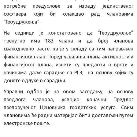
потребне предуслове за израду јединственог
софтвера који би олакшао рад члановима
"Геоудружења".
На седници је констатовано да "Геоудружење"
тренутно има 183 члана и да број чланова
свакодневно расте, па је у складу са тим направљен
финансијски план. Поред усвајања плана активности и
финансијског плана, изнети су предлози о врсти и
начинима даље сарадње са РГЗ, на основу којих су
донете одлуке о сарадњи.
Управни одбор је на овом заседању, на основу
предлога чланова, усвојио коначни Предлог
препорученог Ценовника геодетских услуга. Свим
члановима ће радни материјал бити достављен путем
електронске поште.