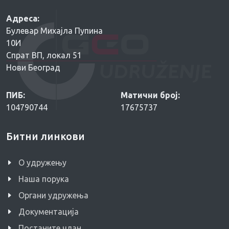
Адреса:
Булевар Михајла Пупина
10И
Спрат ВП, локал 51
Нови Београд
ПИБ:
Матични број:
104790744
17675737
Битни линкови
O удружењу
Наша порука
Органи удружења
Документација
Постаните члан