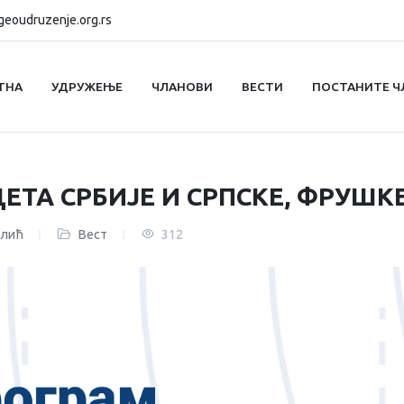
eoudruzenje.org.rs
ТНА
УДРУЖЕЊЕ
ЧЛАНОВИ
ВЕСТИ
ПОСТАНИТЕ Ч
ТА СРБИЈЕ И СРПСКЕ, ФРУШКЕ Т
алић
Вест
312