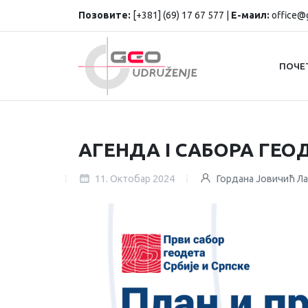
Позовите:
[+381] (69) 17 67 577 |
Е-маил:
office@g
ПОЧЕ
АГЕНДА I САБОРА ГЕОДЕ
11. Октобар 2024
Гордана Јовичић Л