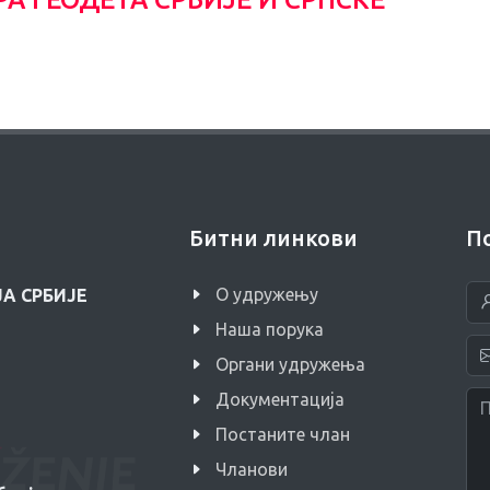
Битни линкови
П
O удружењу
А СРБИЈЕ
Наша порука
Органи удружења
Документација
Постаните члан
Чланови