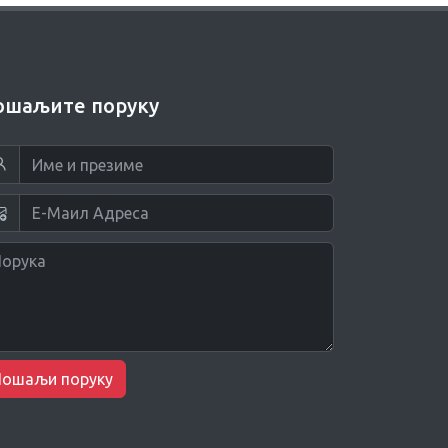
ошаљите поруку
Пошаљи поруку