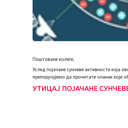
Поштоване колеге,
Услед појачане сунчеве активности која ов
препоручујемо да прочитате чланак који 
УТИЦАЈ ПОЈАЧАНЕ СУНЧЕВ