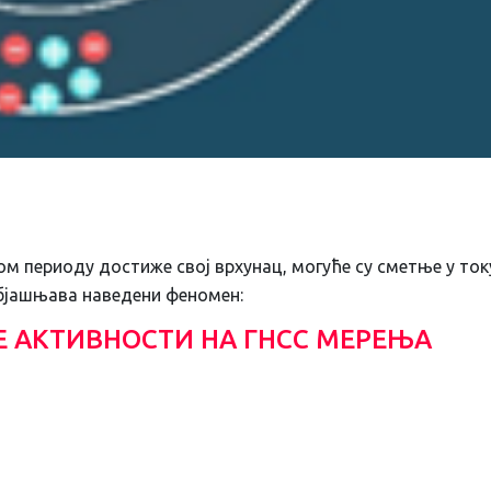
ом периоду достиже свој врхунац, могуће су сметње у ток
објашњава наведени феномен:
Е АКТИВНОСТИ НА ГНСС МЕРЕЊА