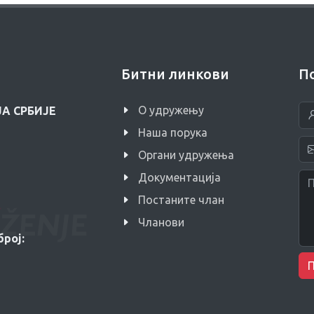
Битни линкови
П
O удружењу
А СРБИЈЕ
Наша порука
Органи удружења
Документација
Постаните члан
Чланови
рој: