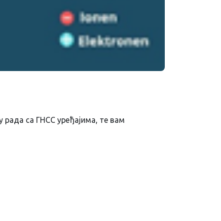
у рада са ГНСС уређајима, те вам