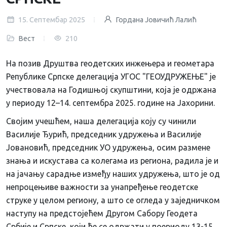
15. Септембар 2025
Гордана Јовичић Лалић
Вест
210
На позив Друштва геодетских инжењера и геометара
Републике Српске делегација УГОС "ГЕОУДРУЖЕЊЕ" је
учествовала на Годишњој скупштини, која је одржана
у периоду 12–14. септембра 2025. године на Јахорини.
Својим учешћем, наша делегација коју су чинили
Василије Ђурић, председник удружења и Василије
Јовановић, председник УО удружења, осим размене
знања и искустава са колегама из региона, радила је и
на јачању сарадње између наших удружења, што је од
непроцењиве важности за унапређење геодетске
струке у целом региону, а што се огледа у заједничком
наступу на предстојећем Другом Сабору Геодета
Србије и Српске, који ће се одржати у поериоду 13-15.